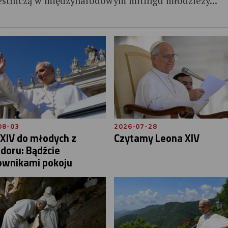
estniczą w międzynarodowym mitingu młodzieży...
08-03
2026-07-28
XIV do młodych z
Czytamy Leona XIV
doru: Bądźcie
ownikami pokoju