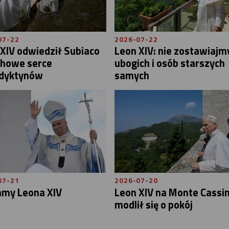
07-22
2026-07-22
XIV odwiedził Subiaco
Leon XIV: nie zostawiajm
chowe serce
ubogich i osób starszych
dyktynów
samych
07-21
2026-07-20
amy Leona XIV
Leon XIV na Monte Cassin
modlił się o pokój