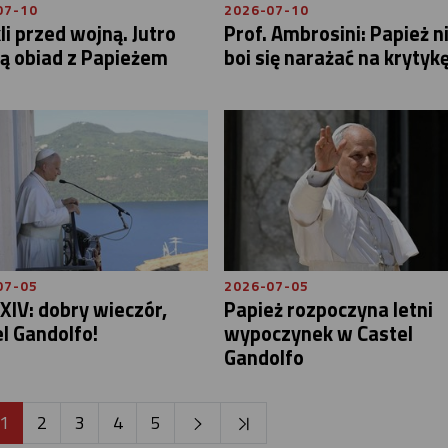
07-10
2026-07-10
li przed wojną. Jutro
Prof. Ambrosini: Papież n
ą obiad z Papieżem
boi się narażać na krytyk
07-05
2026-07-05
XIV: dobry wieczór,
Papież rozpoczyna letni
l Gandolfo!
wypoczynek w Castel
Gandolfo
1
2
3
4
5