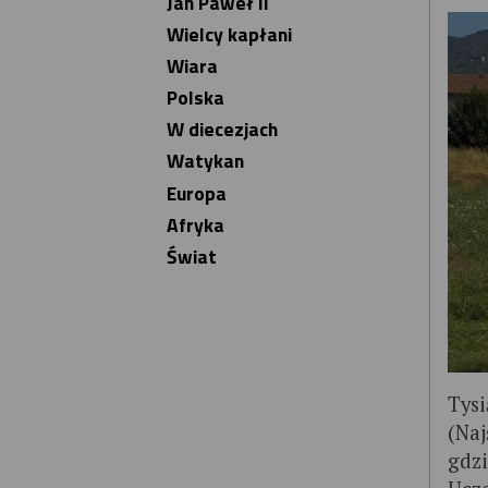
Jan Paweł II
Wielcy kapłani
Wiara
Polska
W diecezjach
Watykan
Europa
Afryka
Świat
Tysi
(Naj
gdzi