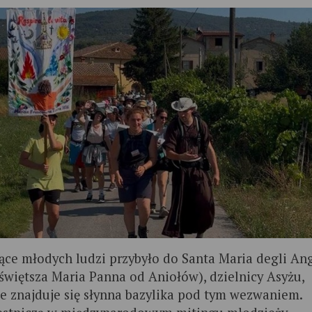
ące młodych ludzi przybyło do Santa Maria degli Ang
świętsza Maria Panna od Aniołów), dzielnicy Asyżu,
e znajduje się słynna bazylika pod tym wezwaniem.