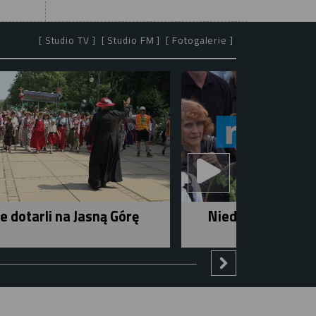
[ Studio TV ]
[ Studio FM ]
[ Fotogalerie ]
e dotarli na Jasną Górę
Niedziela w mieśc