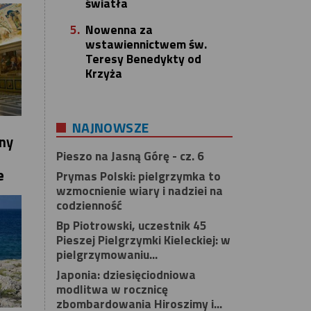
światła
5.
Nowenna za
wstawiennictwem św.
Teresy Benedykty od
Krzyża
NAJNOWSZE
ny
Pieszo na Jasną Górę - cz. 6
e
Prymas Polski: pielgrzymka to
wzmocnienie wiary i nadziei na
codzienność
Bp Piotrowski, uczestnik 45
Pieszej Pielgrzymki Kieleckiej: w
pielgrzymowaniu...
Japonia: dziesięciodniowa
modlitwa w rocznicę
zbombardowania Hiroszimy i...