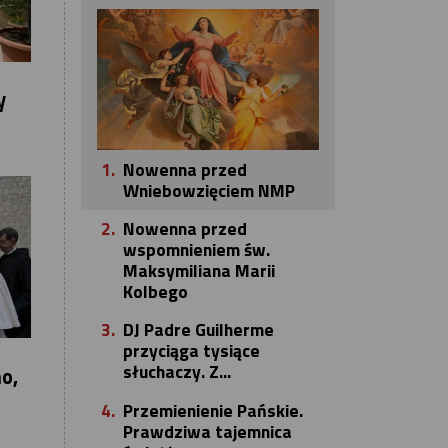
y
1.
Nowenna przed
Wniebowzięciem NMP
2.
Nowenna przed
wspomnieniem św.
Maksymiliana Marii
Kolbego
3.
DJ Padre Guilherme
przyciąga tysiące
słuchaczy. Z...
o,
4.
Przemienienie Pańskie.
Prawdziwa tajemnica