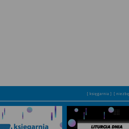
[ księgarnia ]
[ niezbę