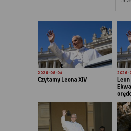
Ucz
2026-08-04
2026-
Czytamy Leona XIV
Leon 
Ekwa
oręd