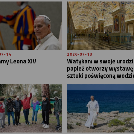
07-14
2026-07-13
amy Leona XIV
Watykan: w swoje urodzi
papież otworzy wystawę
sztuki poświęconą wodzi